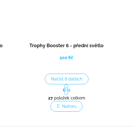
ko
Trophy Booster 6 - přední světlo
500 Kč
Načíst 8 dalších
S
1
4
t
O
r
27
položek celkem
v
á
l
Nahoru
n
á
k
o
d
v
a
á
c
n