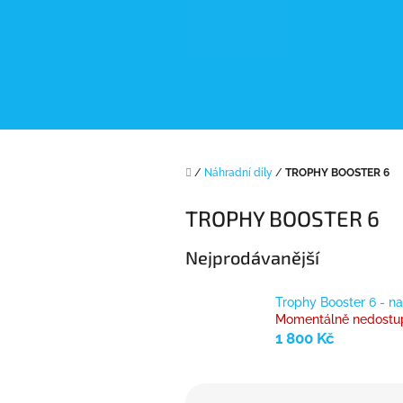
Přejít
na
obsah
Domů
/
Náhradní díly
/
TROPHY BOOSTER 6
TROPHY BOOSTER 6
Nejprodávanější
Trophy Booster 6 - na
Momentálně nedostu
1 800 Kč
Ř