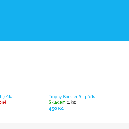
bíječka
Trophy Booster 6 - páčka
pné
Skladem
(1 ks)
450 Kč