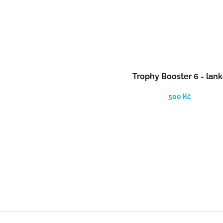
Trophy Booster 6 - lan
500 Kč
Z