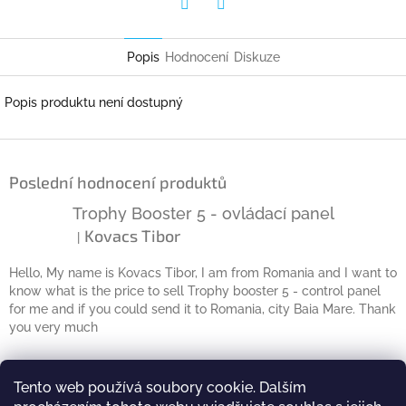
Twitter
Facebook
Popis
Hodnocení
Diskuze
Popis produktu není dostupný
Z
á
Poslední hodnocení produktů
p
a
Trophy Booster 5 - ovládací panel
t
Kovacs Tibor
|
Hodnocení produktu je 5 z 5 hvězdiček.
í
Hello, My name is Kovacs Tibor, I am from Romania and I want to
know what is the price to sell Trophy booster 5 - control panel
for me and if you could send it to Romania, city Baia Mare. Thank
you very much
Kontakt
Tento web používá soubory cookie. Dalším