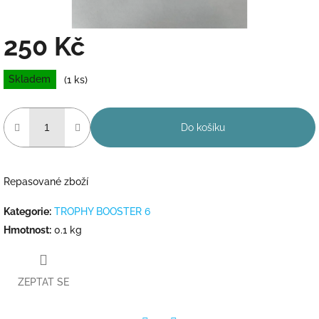
250 Kč
Měrná
Skladem
(1 ks)
cena:
Do košíku
Repasované zboží
Kategorie
:
TROPHY BOOSTER 6
Hmotnost
:
0.1 kg
ZEPTAT SE