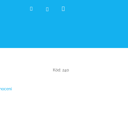
Nákupní
Hledat
Přihlášení
košík
Kód:
240
nocení