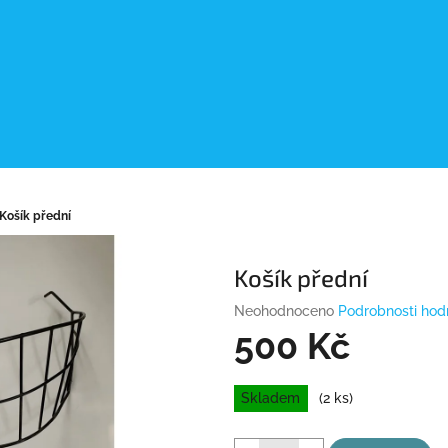
Košík přední
Košík přední
Průměrné
Neohodnoceno
Podrobnosti hod
hodnocení
500 Kč
produktu
je
Měrná
0,0
Skladem
(2 ks)
cena:
z
5