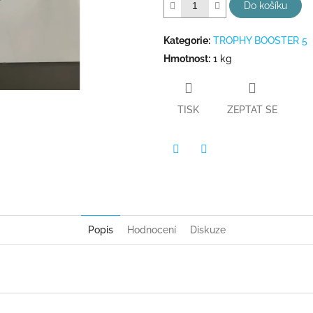
hvězdiček.
Do košíku
Kategorie
:
TROPHY BOOSTER 5
Hmotnost
:
1 kg
TISK
ZEPTAT SE
Twitter
Facebook
Popis
Hodnocení
Diskuze