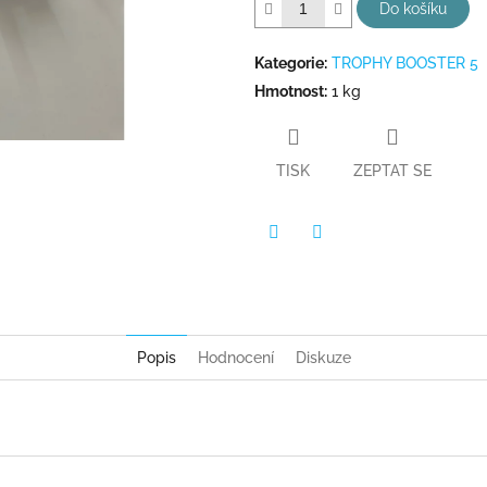
hvězdiček.
Do košíku
Kategorie
:
TROPHY BOOSTER 5
Hmotnost
:
1 kg
TISK
ZEPTAT SE
Twitter
Facebook
Popis
Hodnocení
Diskuze