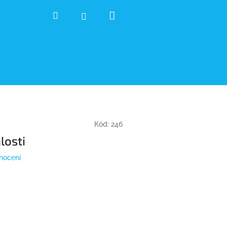
Nákupní
Hledat
Přihlášení
košík
Kód:
246
losti
nocení