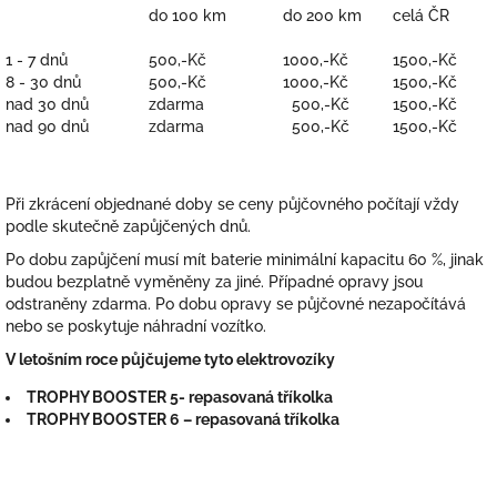
do 100 km
do 200 km
celá ČR
1 - 7 dnů
500,-Kč
1000,-Kč
1500,-Kč
8 - 30 dnů
500,-Kč
1000,-Kč
1500,-Kč
nad 30 dnů
zdarma
500,-Kč
1500,-Kč
nad 90 dnů
zdarma
500,-Kč
1500,-Kč
Při zkrácení objednané doby se ceny půjčovného počítají vždy
podle skutečně zapůjčených dnů.
Po dobu zapůjčení musí mít baterie minimální kapacitu 60 %, jinak
budou bezplatně vyměněny za jiné. Případné opravy jsou
odstraněny zdarma. Po dobu opravy se půjčovné nezapočítává
nebo se poskytuje náhradní vozítko.
V letošním roce půjčujeme tyto elektrovozíky
TROPHY BOOSTER 5- repasovaná tříkolka
TROPHY BOOSTER 6 – repasovaná tříkolka