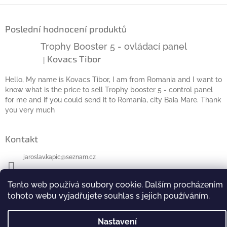
Z
á
Poslední hodnocení produktů
p
a
Trophy Booster 5 - ovládací panel
t
Kovacs Tibor
|
Hodnocení produktu je 5 z 5 hvězdiček.
í
Hello, My name is Kovacs Tibor, I am from Romania and I want to
know what is the price to sell Trophy booster 5 - control panel
for me and if you could send it to Romania, city Baia Mare. Thank
you very much
Kontakt
jaroslav.kapic
@
seznam.cz
+420 603168 945
Tento web používá soubory cookie. Dalším procházením
tohoto webu vyjadřujete souhlas s jejich používáním.
Nastavení
Copyright 2026
Život snadněji
. Všechna práva
Vytvořil Shoptet