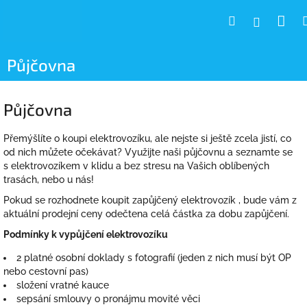
Přejít
Ná
Hledat
Přihláše
na
obsah
koš
Půjčovna
Půjčovna
Přemýšlíte o koupi elektrovozíku, ale nejste si ještě zcela jistí, co
od nich můžete očekávat? Využijte naši půjčovnu a seznamte se
s elektrovozíkem v klidu a bez stresu na Vašich oblíbených
trasách, nebo u nás!
Pokud se rozhodnete koupit zapůjčený elektrovozík , bude vám z
aktuální prodejní ceny odečtena celá částka za dobu zapůjčení.
Podmínky k vypůjčení elektrovozíku
2 platné osobní doklady s fotografií (jeden z nich musí být OP
nebo cestovní pas)
složení vratné kauce
sepsání smlouvy o pronájmu movité věci