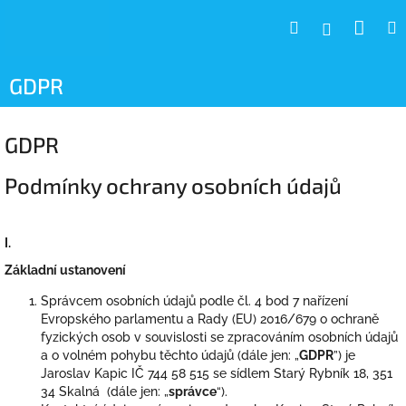
Přejít
Nák
Hledat
Přihlášení
na
obsah
koší
GDPR
GDPR
Podmínky ochrany osobních údajů
I.
Základní ustanovení
Správcem osobních údajů podle čl. 4 bod 7 nařízení
Evropského parlamentu a Rady (EU) 2016/679 o ochraně
fyzických osob v souvislosti se zpracováním osobních údajů
a o volném pohybu těchto údajů (dále jen: „
GDPR
”) je
Jaroslav Kapic IČ 744 58 515 se sídlem Starý Rybník 18, 351
34 Skalná (dále jen: „
správce
“).