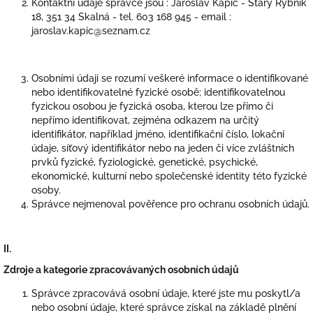
Kontaktní údaje správce jsou : Jaroslav Kapic - Starý Rybník
18, 351 34 Skalná - tel. 603 168 945 - email :
jaroslav.kapic@seznam.cz
Osobními údaji se rozumí veškeré informace o identifikované
nebo identifikovatelné fyzické osobě; identifikovatelnou
fyzickou osobou je fyzická osoba, kterou lze přímo či
nepřímo identifikovat, zejména odkazem na určitý
identifikátor, například jméno, identifikační číslo, lokační
údaje, síťový identifikátor nebo na jeden či více zvláštních
prvků fyzické, fyziologické, genetické, psychické,
ekonomické, kulturní nebo společenské identity této fyzické
osoby.
Správce nejmenoval pověřence pro ochranu osobních údajů.
II.
Zdroje a kategorie zpracovávaných osobních údajů
Správce zpracovává osobní údaje, které jste mu poskytl/a
nebo osobní údaje, které správce získal na základě plnění