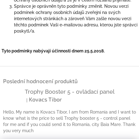
ochrany osobních údajů a že je v celém rozsahu přijímáte.
Správce je oprávněn tyto podmínky změnit. Novou verzi
podmínek ochrany osobních údajů zveřejní na svých
internetových stránkách a zároveň Vám zašle novou verzi
těchto podmínek Vaši e-mailovou adresu, kterou jste správci
poskytl/a.
Tyto podmínky nabývají účinnosti dnem 25.5.2018.
Z
á
Poslední hodnocení produktů
p
a
Trophy Booster 5 - ovládací panel
t
Kovacs Tibor
|
Hodnocení produktu je 5 z 5 hvězdiček.
í
Hello, My name is Kovacs Tibor, I am from Romania and I want to
know what is the price to sell Trophy booster 5 - control panel
for me and if you could send it to Romania, city Baia Mare. Thank
you very much