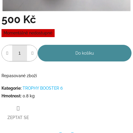
500 Kč
Měrná
Momentálně nedostupné
cena:
Do košíku
Repasované zboží
Kategorie
:
TROPHY BOOSTER 6
Hmotnost
:
0.8 kg
ZEPTAT SE