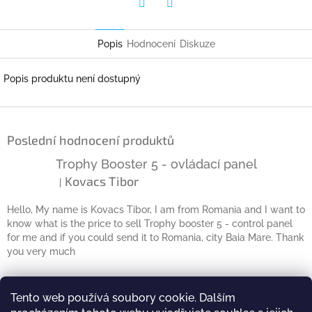
Twitter
Facebook
Popis
Hodnocení
Diskuze
Popis produktu není dostupný
Z
á
Poslední hodnocení produktů
p
a
Trophy Booster 5 - ovládací panel
t
Kovacs Tibor
|
Hodnocení produktu je 5 z 5 hvězdiček.
í
Hello, My name is Kovacs Tibor, I am from Romania and I want to
know what is the price to sell Trophy booster 5 - control panel
for me and if you could send it to Romania, city Baia Mare. Thank
you very much
Kontakt
Tento web používá soubory cookie. Dalším