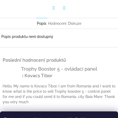
Twitter
Facebook
Popis
Hodnocení
Diskuze
Popis produktu není dostupný
Z
á
Poslední hodnocení produktů
p
a
Trophy Booster 5 - ovládací panel
t
Kovacs Tibor
|
Hodnocení produktu je 5 z 5 hvězdiček.
í
Hello, My name is Kovacs Tibor, I am from Romania and I want to
know what is the price to sell Trophy booster 5 - control panel
for me and if you could send it to Romania, city Baia Mare. Thank
you very much
Kontakt