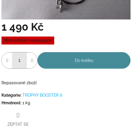
1 490 Kč
Měrná
Momentálně nedostupné
cena:
Do košíku
Repasované zboží
Kategorie
:
TROPHY BOOSTER 6
Hmotnost
:
1 kg
ZEPTAT SE