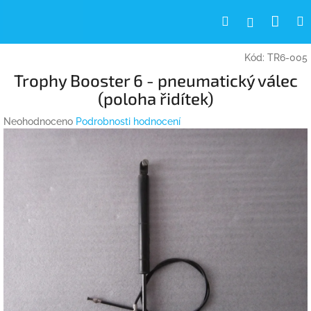
Přejít
Nák
Hledat
Přihlášení
na
obsah
koší
Kód:
TR6-005
Trophy Booster 6 - pneumatický válec
(poloha řidítek)
Průměrné
Neohodnoceno
Podrobnosti hodnocení
hodnocení
produktu
je
0,0
z
5
hvězdiček.