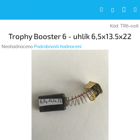
Přejít
Nák
Hledat
Přihlášení
na
obsah
koší
Kód:
TR6-006
Trophy Booster 6 - uhlík 6,5x13.5x22
Průměrné
Neohodnoceno
Podrobnosti hodnocení
hodnocení
produktu
je
0,0
z
5
hvězdiček.