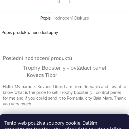
Twitter
Facebook
Popis
Hodnocení
Diskuze
Popis produktu není dostupný
Z
á
Poslední hodnocení produktů
p
a
Trophy Booster 5 - ovládací panel
t
Kovacs Tibor
|
Hodnocení produktu je 5 z 5 hvězdiček.
í
Hello, My name is Kovacs Tibor, I am from Romania and I want to
know what is the price to sell Trophy booster 5 - control panel
for me and if you could send it to Romania, city Baia Mare. Thank
you very much
Kontakt
Tento web používá soubory cookie. Dalším