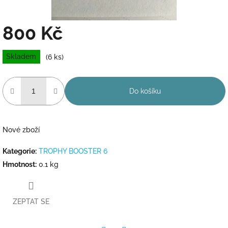
800 Kč
Měrná
Skladem
(6 ks)
cena:
Do košíku
Nové zboží
Kategorie
:
TROPHY BOOSTER 6
Hmotnost
:
0.1 kg
ZEPTAT SE