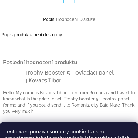
Twitter
Facebook
Popis
Hodnocení
Diskuze
Popis produktu není dostupný
Z
á
Poslední hodnocení produktů
p
a
Trophy Booster 5 - ovládací panel
t
Kovacs Tibor
|
Hodnocení produktu je 5 z 5 hvězdiček.
í
Hello, My name is Kovacs Tibor, I am from Romania and I want to
know what is the price to sell Trophy booster 5 - control panel
for me and if you could send it to Romania, city Baia Mare. Thank
you very much
Kontakt
Tento web používá soubory cookie. Dalším