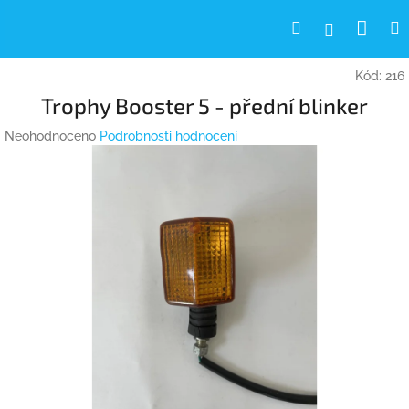
Přejít
Nák
Hledat
Přihlášení
na
obsah
koší
Kód:
216
Trophy Booster 5 - přední blinker
Průměrné
Neohodnoceno
Podrobnosti hodnocení
hodnocení
produktu
je
0,0
z
5
hvězdiček.