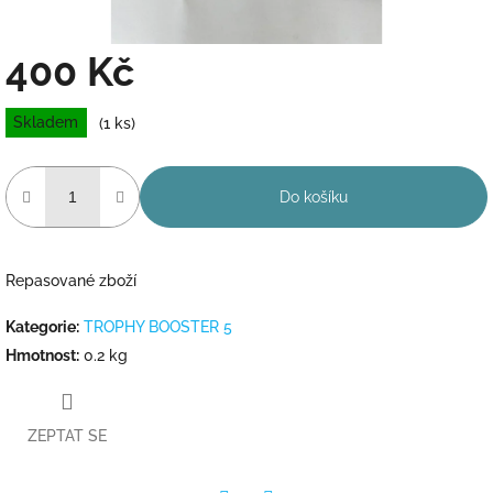
400 Kč
Měrná
Skladem
(1 ks)
cena:
Do košíku
Repasované zboží
Kategorie
:
TROPHY BOOSTER 5
Hmotnost
:
0.2 kg
ZEPTAT SE